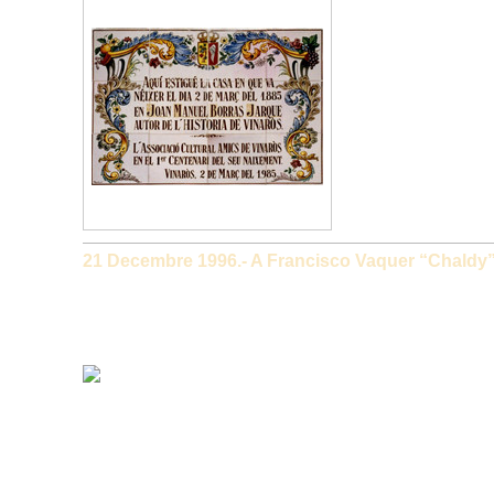
21 Decembre 1996.- A Francisco Vaquer “Chaldy
VIDEO: NO+DO 25-04-1955 INAUGURACION M