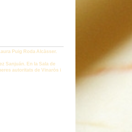
Laura Puig Roda Alcàsser.
ez Sanjuán. En la Sala de
res autoritats de Vinaròs i