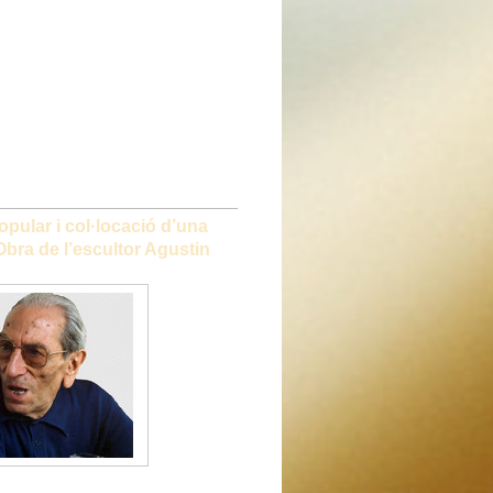
pular i col·locació d’una
Obra de l’escultor Agustin