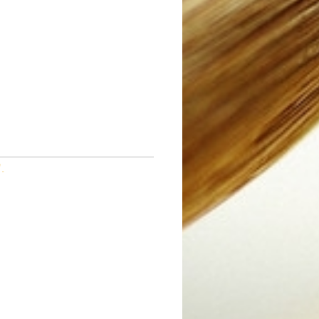
”.
(IMATGE)
ONUMENTO LIBERACION