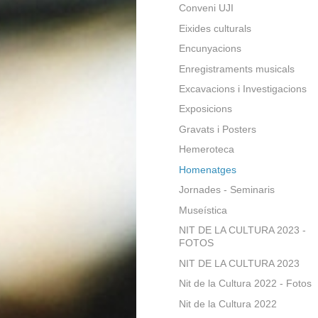
Conveni UJI
Eixides culturals
Encunyacions
Enregistraments musicals
Excavacions i Investigacions
Exposicions
Gravats i Posters
Hemeroteca
Homenatges
Jornades - Seminaris
Museística
NIT DE LA CULTURA 2023 -
FOTOS
NIT DE LA CULTURA 2023
Nit de la Cultura 2022 - Fotos
Nit de la Cultura 2022