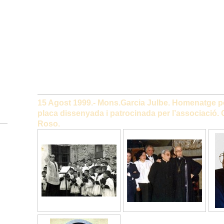
15 Agost 1999.- Mons.Garcia Julbe. Homenatge po
placa dissenyada i patrocinada per l’associació. 
Roso.
(IMATGE)