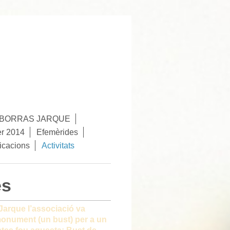
Ó BORRAS JARQUE
er 2014
Efemèrides
icacions
Activitats
es
Jarque l’associació va
 monument (un bust) per a un