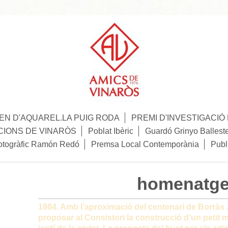
N D'AQUAREL.LA PUIG RODA
PREMI D'INVESTIGACI
CIONS DE VINARÒS
Poblat Ibèric
Guardó Grinyo Ballest
otogràfic Ramón Redó
Premsa Local Contemporània
Publ
homenatg
1984. Amb l’aproximació del centenari de Borràs 
proposar al Consistori la construcció d’un petit