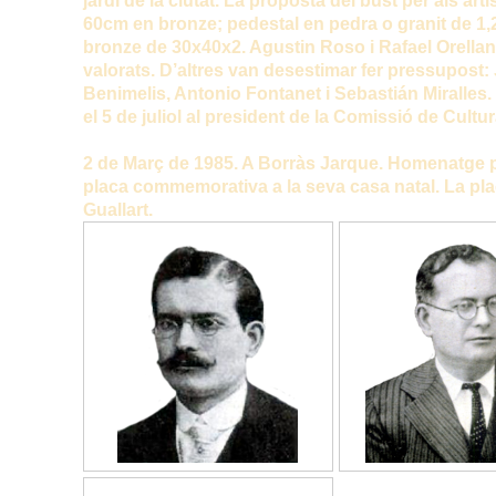
jardí de la ciutat. La proposta del bust per als ar
60cm en bronze; pedestal en pedra o granit de 1,2
bronze de 30x40x2. Agustin Roso i Rafael Orella
valorats. D’altres van desestimar fer pressupost
Benimelis, Antonio Fontanet i Sebastián Miralles.
el 5 de juliol al president de la Comissió de Cultu
2 de Març de 1985. A Borràs Jarque. Homenatge p
placa commemorativa a la seva casa natal. La pla
Guallart.
(IMATGE)