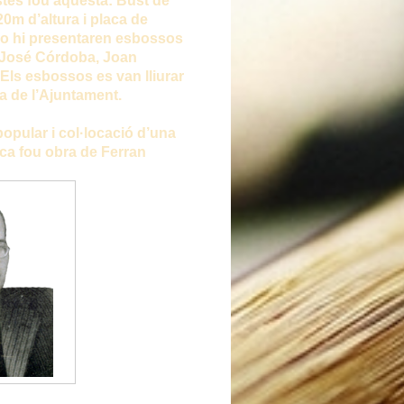
tistes fou aquesta: Bust de
0m d’altura i placa de
no hi presentaren esbossos
: José Córdoba, Joan
 Els esbossos es van lliurar
ra de l’Ajuntament.
opular i col·locació d’una
ca fou obra de Ferran