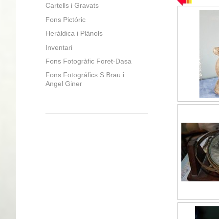
Cartells i Gravats
Fons Pictóric
Heràldica i Plànols
Inventari
Fons Fotogràfic Foret-Dasa
Fons Fotográfics S.Brau i
Angel Giner