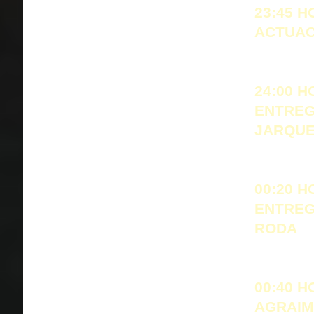
23:45 H
ACTUAC
24:00 H
ENTREG
JARQU
00:20 H
ENTREG
RODA
00:40 H
AGRAIM