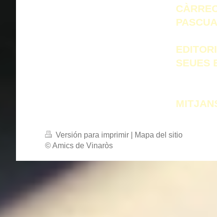
CÀRREC
PASCUA
EDITOR
SEUES 
MITJAN
Versión para imprimir
|
Mapa del sitio
© Amics de Vinaròs