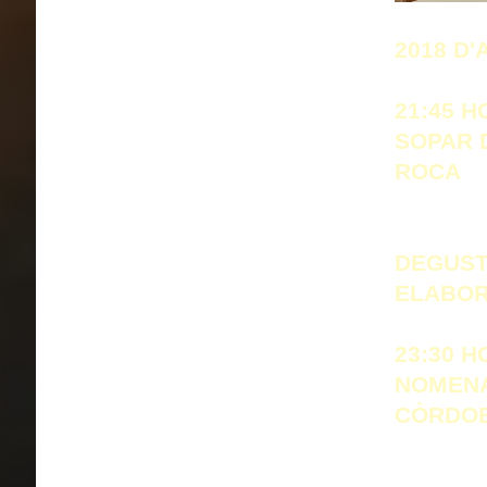
2018 D'
21:45 H
SOPAR 
ROCA
DEGUST
ELABOR
23:30 H
NOMENA
CÒRDO