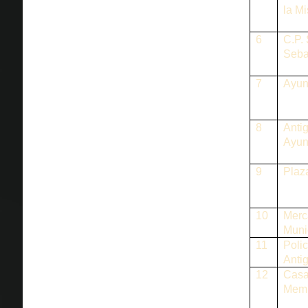
la Mi
6
C.P.
Seba
7
Ayun
8
Anti
Ayun
9
Plaz
10
Merc
Muni
11
Polic
Anti
12
Cas
Memb