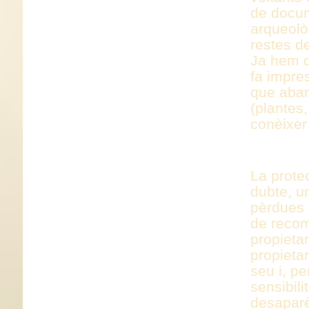
de docum
arqueolò
restes de
Ja hem di
fa impre
que aban
(plantes,
conèixer
AJUDES
La protec
dubte, un
pèrdues 
de recom
propieta
propietar
seu i, pe
sensibili
desaparèi