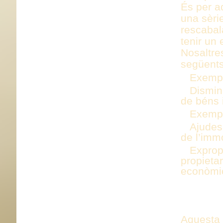
És per aq
una sèri
rescabal
tenir un 
Nosaltre
següent
Exempc
Dismin
de béns
Exempc
Ajudes
de l’imm
Exprop
propieta
econòmic
FINALI
Aquesta 