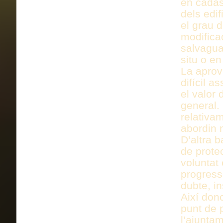
en cadas
dels edi
el grau d
modifica
salvaguar
situ o en
La aprov
difícil 
el valor 
general.
relativa
abordin 
D’altra 
de protec
voluntat
progress
dubte, in
Així don
punt de p
l’ajuntam