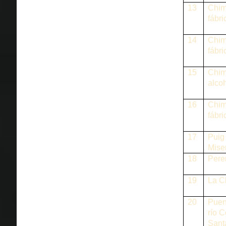
13
Chi
fábri
14
Chi
fábri
15
Chi
alco
16
Chi
fábr
17
Puig 
Miser
18
Pere
19
La C
20
Puen
río C
Sant