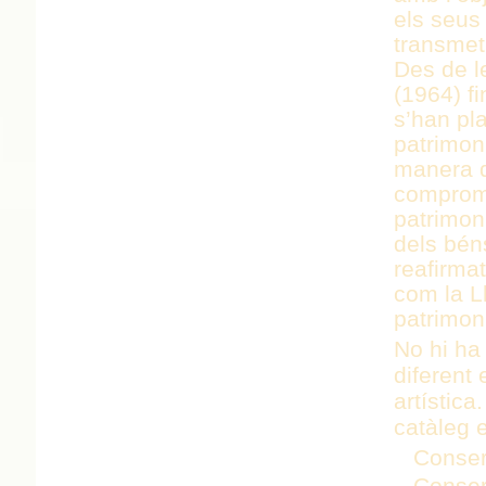
els seus 
transmet
Des de l
(1964) f
s’han pla
patrimoni
manera q
comprome
patrimoni
dels bén
reafirmat
com la Ll
patrimon
No hi ha
diferent 
artístic
catàleg e
Conser
Conser