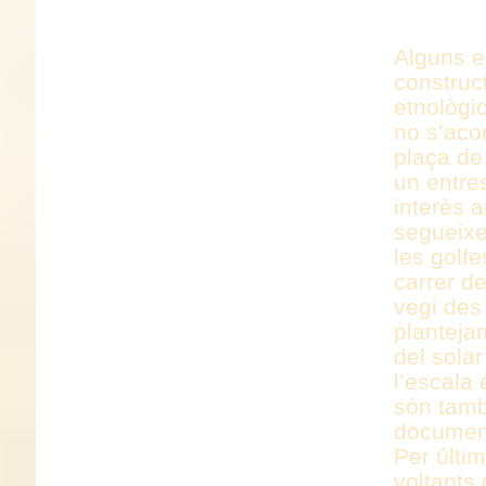
DOCUME
Alguns ed
construct
etnològic
no s’aco
plaça de
un entre
interès a
segueixe
les golfe
carrer d
vegi des 
planteja
del solar
l’escala 
són tamb
documen
Per últim
voltants 