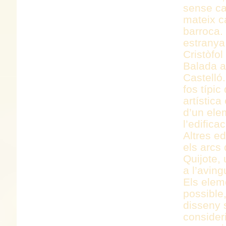
sense cap
mateix c
barroca.
estranya
Cristòfol
Balada al
Castelló.
fos típi
artística
d’un ele
l’edifica
Altres ed
els arcs 
Quijote, 
a l’avin
Els elem
possible
disseny s
consider