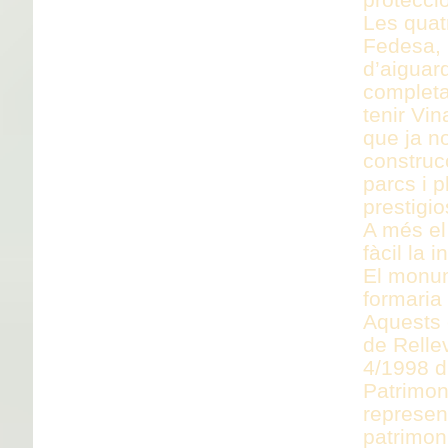
Les quat
Fedesa, l
d’aiguar
completa
tenir Vin
que ja n
construc
parcs i 
prestigio
A més el
fàcil la 
El monum
formaria 
Aquests 
de Rellev
4/1998 d
Patrimon
represent
patrimoni