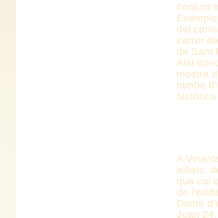
conjunt m
Exemples
del carre
carrer d
de Sant
Així don
mostra d’
també d’
històrica
EDIFIC
ELEMEN
A Vinarò
aïllats,
que cal 
de l’edif
Dintre d
Joan 24,