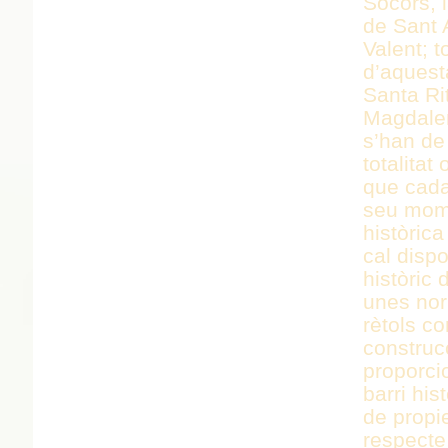
Socors, l
de Sant 
Valent; t
d’aquest
Santa Ri
Magdalen
s’han de
totalitat
que cada 
seu mome
històric
cal disp
històric 
unes nor
rètols co
construc
proporci
barri his
de propie
respecte