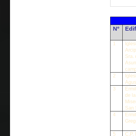
Nº
Edif
1
Igles
Arcip
Sra. 
Asun
camp
2
Igles
Agus
3
Ermit
de la
Miser
San 
4
Ermi
Greg
5
C.P. 