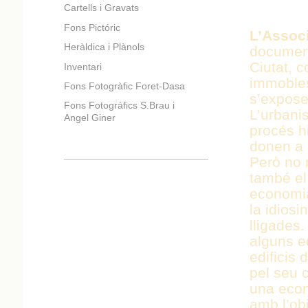
Cartells i Gravats
Fons Pictóric
L’Assoc
Heràldica i Plànols
document
Ciutat, 
Inventari
immobles 
Fons Fotogràfic Foret-Dasa
s’expose
Fons Fotográfics S.Brau i
L’urbanis
Angel Giner
procés hi
donen a 
Però no 
també el 
economia
la idios
lligades.
alguns e
edificis 
pel seu c
una econ
amb l’obj