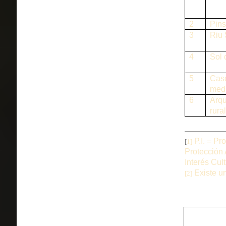
2
Pins
3
Riu 
4
Sol 
5
Cas
medi
6
Arqu
rural
P.I. = Pr
[
1]
Protección 
Interés Cult
Existe un
[2]