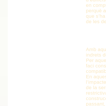
en compt
perquè a
que s’ha
de les de
INDRET
Amb aque
indrets d
Per aque
faci con
compatib
En aquest
l’impact
de la se
restrict
construc
passant,