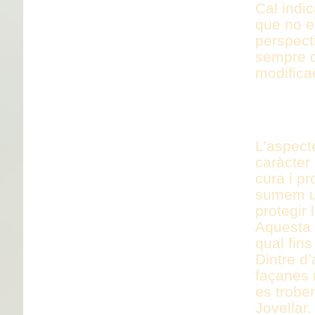
Cal indic
que no e
perspecti
sempre q
modifica
EDIFIC
L’aspect
caràcter 
cura i pr
sumem un
protegir 
Aquesta p
qual fins
Dintre d
façanes 
es troben
Jovellar.