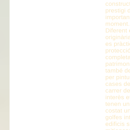
construc
prestigi 
importan
moment
Diferent 
originàri
es pràcti
protecci
completa
patrimoni
també de
per pint
cases de
carrer d
interès e
tenen un
costat un
golfes i
edificis 