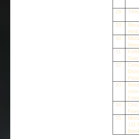
28
Torre
29
Mura
medi
30
Mura
liber
31
Forti
Guerr
32
Conv
Divi
Prov
33
Rest
conv
Fran
34
Cruz
Fran
35
Monu
J.D. 
Borr