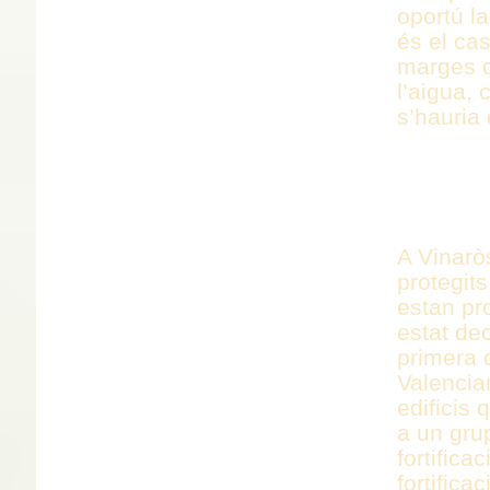
oportú l
és el cas
marges d
l’aigua, 
s’hauria
EDIFIC
TOTALIT
A Vinarò
protegits
estan pro
estat dec
primera d
Valencia
edificis
a un gru
fortifica
fortifica