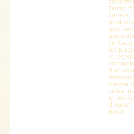
conservi
Dintre d
carrers,
producció
això per
placa ab
col·locar
les plaq
el record
commemor
d’un vin
dedicaci
mestre S
Julbe, o
M. Borràs
d’Agustí 
Bover.
CONSER