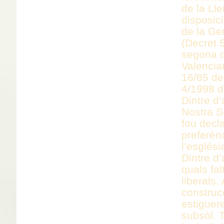
de la Lle
disposic
de la Ge
(Decret 
segona d
Valencian
16/85 del
4/1998 d
Dintre d’
Nostra S
fou decl
preferènc
l’esglési
Dintre d
quals fal
liberals
construc
estiguer
subsòl. 