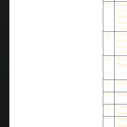
21
Puent
Seni
Ulld
Jordi
Vina
22
Puen
moli
en el
Seni
23
Moli
Nogu
24
Moli
25
Moli
26
Cana
Estre
27
Torre
Moro