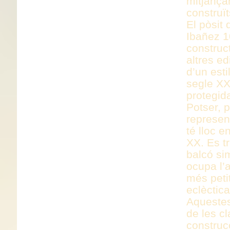
mitjança
construï
El pòsit
Ibañez 1
construc
altres e
d’un est
segle XX
protegid
Potser, 
represen
té lloc e
XX. Es tr
balcó si
ocupa l’a
més peti
eclèctic
Aquestes
de les c
construcc