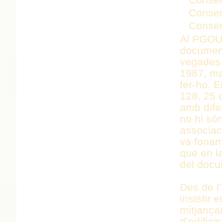
Conser
Conser
Al PGOU 
document
vegades 
1987, ma
fer-ho. 
128, 25 d
amb dife
no hi só
associac
va fonam
que en l
del docu
Des de l
insistir 
mitjança
d’edifici