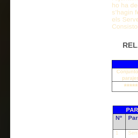
ho ha de
s’hagin 
els Serv
Consisto
REL
Conjunto
paraje
*****
PAR
Nº
Par
1
Serr