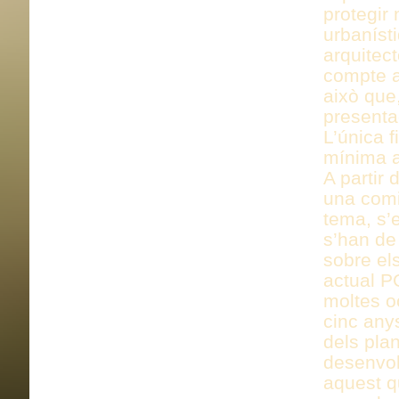
protegir
urbaníst
arquitec
compte a
això que,
presentac
L’única 
mínima a
A partir 
una comis
tema, s’
s’han de 
sobre el
actual P
moltes o
cinc any
dels pla
desenvol
aquest qu