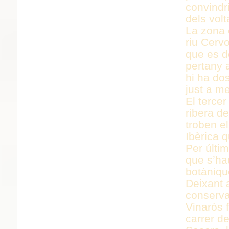
convindr
dels volt
La zona 
riu Cervo
que es d
pertany 
hi ha do
just a me
El tercer
ribera de
troben e
Ibèrica 
Per últim
que s’ha
botàniqu
Deixant a
conserva
Vinaròs f
carrer de