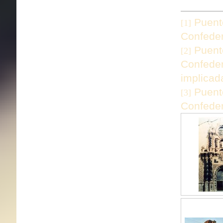
Puente
[1]
Confeder
Puente
[2]
Confeder
implicad
Puente
[3]
Confeder