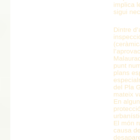
implica 
sigui ne
Dintre d
inspecci
(ceràmic
l’aprova
Malaurad
punt num
plans esp
especial
del Pla 
mateix v
En algun
protecció
urbanísti
El món ru
causa de
desapare