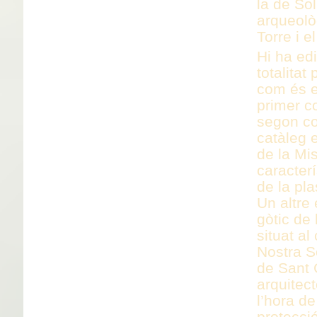
la de Sol
arqueolò
Torre i e
Hi ha ed
totalitat
com és e
primer c
segon co
catàleg e
de la Mis
caracter
de la pl
Un altre 
gòtic de 
situat a
Nostra Se
de Sant 
arquitect
l’hora d
protecci