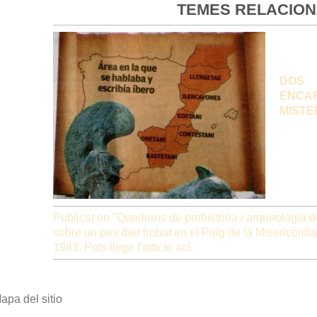
TEMES RELACION
DOS 
ENCA
MISTE
Publicat en "Quaderns de prehistòria i arqueologia d
sobre un pes iber trobat en el Puig de la Misericòrdi
1983. Pots llegir l'article
ací
.
apa del sitio