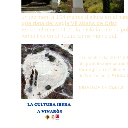
un jaciment a 154 metres d’altura en el mira
que data del segle VII abans de Crist
.
És en el moment de la història que la pob
forma fixa en el nostre terme municipal.
El dissabte dia 20-07-20
als
poblats ibèrics del 
Perengil
, en detallades
de l'Associació,
Arturo O
VÍDEO DE LA VISITA.