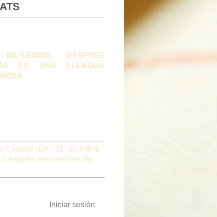
ATS
MIL·LENNIS DESPRES
RA ES UNA LLENGUA
RIOSA
e Castelló núm. 31" un article
a durant les excavacions de
Iniciar sesión