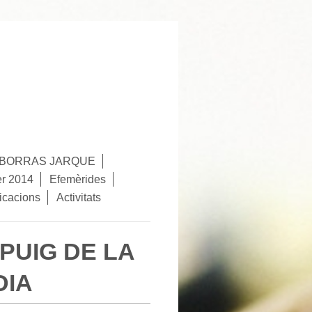
Ó BORRAS JARQUE
er 2014
Efemèrides
icacions
Activitats
PUIG DE LA
DIA