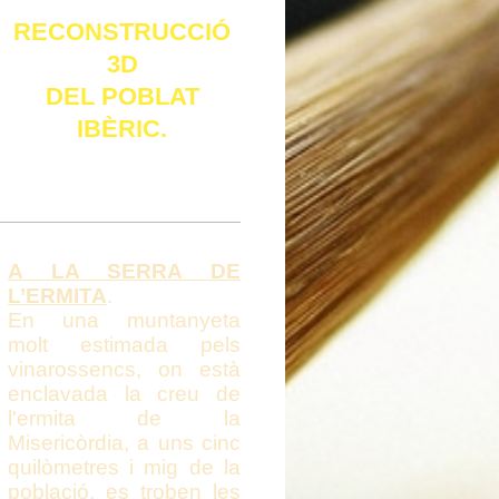
RECONSTRUCCIÓ
3D
DEL POBLAT
IBÈRIC.
Vídeo
A LA SERRA DE
L’ERMITA
.
En una muntanyeta
molt estimada pels
vinarossencs, on està
enclavada la creu de
l'ermita de la
Misericòrdia, a uns cinc
quilòmetres i mig de la
població, es troben les