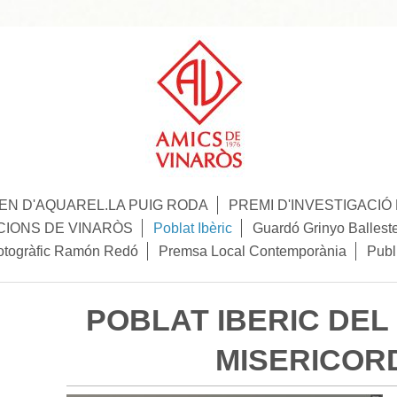
N D'AQUAREL.LA PUIG RODA
PREMI D'INVESTIGACI
CIONS DE VINARÒS
Poblat Ibèric
Guardó Grinyo Ballest
otogràfic Ramón Redó
Premsa Local Contemporània
Publ
POBLAT IBERIC DEL 
MISERICOR