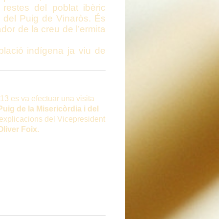
restes del poblat ibèric
del Puig de Vinaròs. És
dor de la creu de l’ermita
lació indígena ja viu de
13 es va efectuar una visita
Puig de la Misericòrdia i del
 explicacions del Vicepresident
liver Foix.