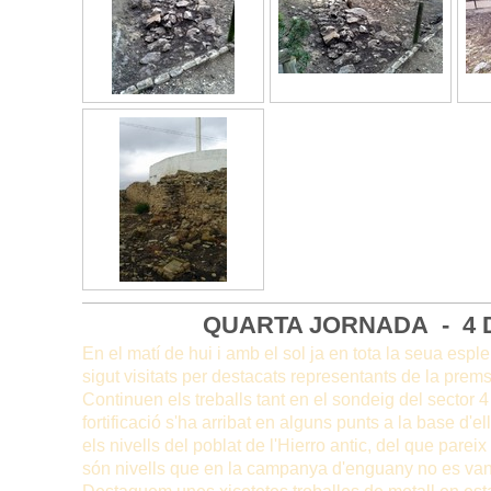
QUARTA JORNADA - 4 
En el matí de hui i amb el sol ja en tota la seua esple
sigut visitats per destacats representants de la premsa,
Continuen els treballs tant en el sondeig del sector 4 
fortificació s'ha arribat en alguns punts a la base d'e
els nivells del poblat de l'Hierro antic, del que parei
són nivells que en la campanya d'enguany no es van