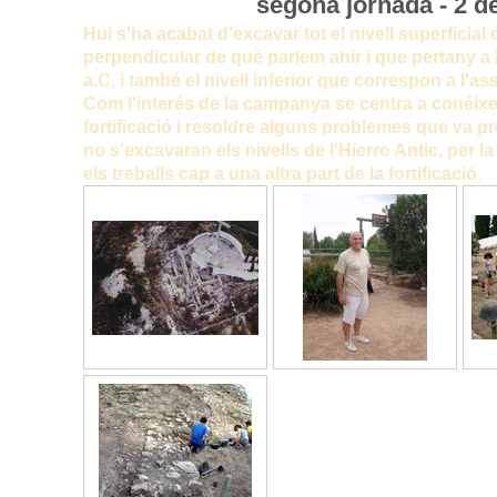
segona jornada - 2 de
Hui s'ha acabat d'excavar tot el nivell superficial d
perpendicular de què parlem ahir i que pertany a la
a.C, i també el nivell inferior que correspon a l'as
Com l'interés de la campanya se centra a conéixer
fortificació i resoldre alguns problemes que va pr
no s'excavaran els nivells de l'Hierro Antic, per 
els treballs cap a una altra part de la fortificació
.