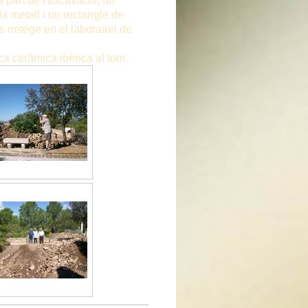
 part de l'excavació, un
ix metall i un rectangle de
 netege en el laboratori de
ica ceràmica ibèrica al torn.