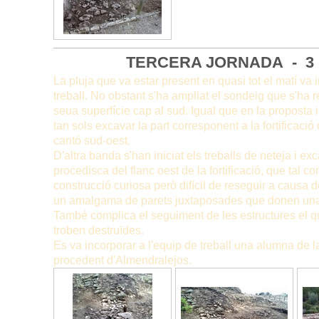
TERCERA JORNADA - 3 
La pluja que va estar present en quasi tot el matí va
treball. No obstant s'ha ampliat el sondeig que s'ha r
seua superfície cap al sud. Igual que en la proposta i
tan sols excavar la part corresponent a la fortificació d
cantó sud-oest.
D'altra banda s'han iniciat els treballs de neteja i e
procedisca del flanc oest de la fortificació, que tal
construcció curiosa però difícil de reseguir a causa d
un amalgama de parets juxtaposades que donen una gr
També complica el seguiment de les estructures el q
troben destruïdes.
Es va incorporar a l'equip de treball una alumna de 
procedent d'Almendralejos.