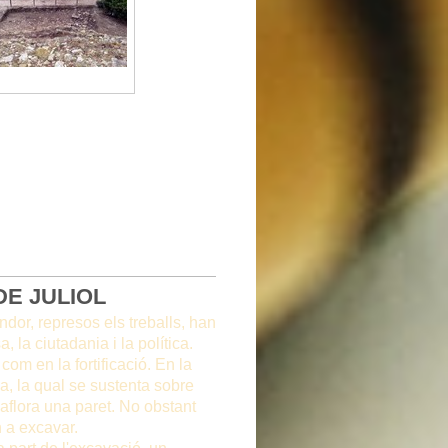
DE JULIOL
ndor, represos els treballs, han
 la ciutadania i la política.
com en la fortificació. En la
lla, la qual se sustenta sobre
x aflora una paret. No obstant
 a excavar.