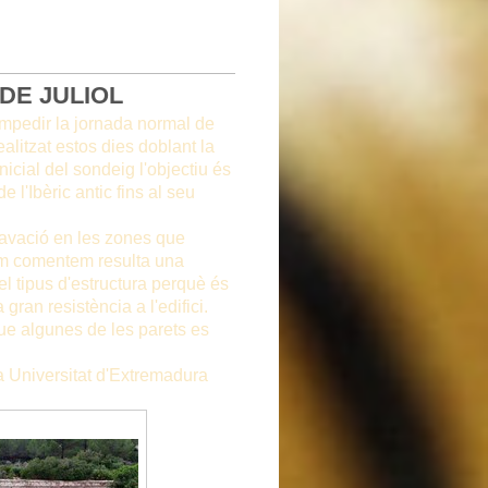
DE JULIOL
 impedir la jornada normal de
ealitzat estos dies doblant la
nicial del sondeig l'objectiu és
e l'Ibèric antic fins al seu
xcavació en les zones que
 com comentem resulta una
el tipus d'estructura perquè és
an resistència a l'edifici.
ue algunes de les parets es
la Universitat d'Extremadura