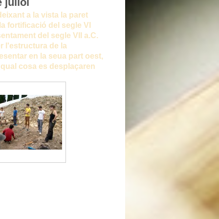
 juliol
eixant a la vista la paret
 fortificació del segle VI
sentament del segle VII a.C.
 l'estructura de la
esentar en la seua part oest,
la qual cosa es desplaçaren