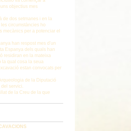
nclusió va començar a
 uns objectius mes
à de dos setmanes i en la
 les circumstàncies ho
ns mecànics per a potenciar el
panya han respost mes d'un
tota Espanya dels quals han
ó residiran en la mateixa
 la qual cosa la seua
l'excavació estan convocats per
'Arqueologia de la Diputació
el servici.
llat de la Creu de la que
XCAVACIONS