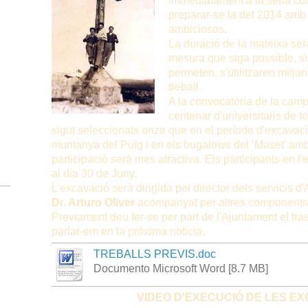
immediatament a la seua co
preparar-se la del 2014 amb
ambiciosos.
La duració de la mateixa ser
mesura que siga possible, si
permeten, s'utilitzaren mitja
treball.
A la convocatòria de la cam
centenar d'universitaris de 
sigut seleccionats onze que en el període d'excavaci
muntanya del Puig i en els bugalows del ‘Maset' amb
participació serà mes atractiva. Els participants en 
al dia 30 de Juny.
L'excavació serà dirigida pel director dels servicis d
Dr. Arturo Oliver
acompanyat per altres components d
Previament deu fer-se per part de l'Ajuntament el tras
parlar-em en la pròxima noticia.
TREBALLS PREVIS.doc
Documento Microsoft Word [8.7 MB]
VIDEO D'EXECUCIÓ DE LES E