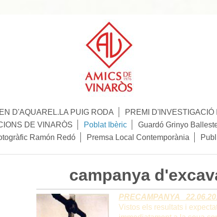
N D'AQUAREL.LA PUIG RODA
PREMI D'INVESTIGACI
CIONS DE VINARÒS
Poblat Ibèric
Guardó Grinyo Ballest
otogràfic Ramón Redó
Premsa Local Contemporània
Publ
campanya d'excav
PRECAMPANYA 22.06.20
Vistos els resultats i expec