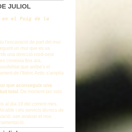
DE JULIOL
en el Puig de la 
u l'excavació de part del mur
 seguint un mur que es va
amb una direcció nord-oest
es coneixia fins ara,
sibilitat que arribe's el
ament de l'Ibèric Antic s'amplia
 mur que aconseguix una
ud total.
De moment tan sols
s al dia 19 del corrent mes.
 Alcalde i els servicis tècnics de
vació, van avaluar el nou
onamentació.