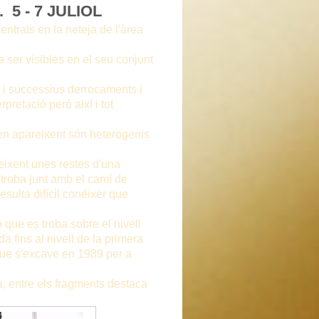
5 - 7 JULIOL
centrats en la neteja de l'àrea
 a ser visibles en el seu conjunt
 i successius derrocaments i
pretació però així i tot
en apareixent són heterogenis
areixent unes restes d'una
 troba junt amb el camí de
esulta difícil conéixer que
ó que es troba sobre el nivell
a fins al nivell de la primera
que s'excave en 1989 per a
a, entre els fragments destaca