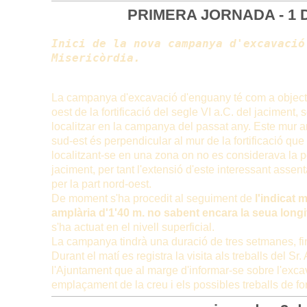
PRIMERA JORNADA - 1 
Inici de la nova campanya d'excavació 
Misericòrdia.
La campanya d'excavació d'enguany té com a objecti
oest de la fortificació del segle VI a.C. del jaciment,
localitzar en la campanya del passat any. Este mur 
sud-est és perpendicular al mur de la fortificació que 
localitzant-se en una zona on no es considerava la pos
jaciment, per tant l'extensió d'este interessant assent
per la part nord-oest.
De moment s'ha procedit al seguiment de
l'indicat
amplària d'1'40 m. no sabent encara la seua longit
s'ha actuat en el nivell superficial.
La campanya tindrà una duració de tres setmanes, fin
Durant el matí es registra la visita als treballs del Sr.
l'Ajuntament que al marge d'informar-se sobre l'exca
emplaçament de la creu i els possibles treballs de f