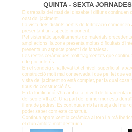
QUINTA - SEXTA JORNADES. 
Els treballs del matí del dissabte i dilluns continuen 
oest del jaciment.
La vista dels distints perfils de fortificació comencen
presentant un aspecte imponent.
Pel sistemàtic aprofitaments de materials precedents
ampliacions, la zona presenta moltes dificultats d'inter
presenta un aspecte potent i de fortalesa.
Les restes ceràmiques molt fragmentats que continu
i de poc interés.
En el sondeig s'ha llevat tot el nivell superficial, ap
construcció molt mal conservada i que pel fet que es
visita del jaciment no està complet, per la qual cosa r
tipus de construcció és.
En la fortificació s'ha arribat al nivell de fonamentaci
del segle VII a.C. Una part del primer mur està derruïd
filera de pedres. Es continua amb la neteja del mur 
poder saber com esta construït.
Continua apareixent la ceràmica al torn i a mà ibèric
el d'un àmfora molt destruïda.