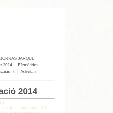
Ó BORRAS JARQUE
er 2014
Efemèrides
icacions
Activitats
ació 2014
14
tatives de la campanya 2013,