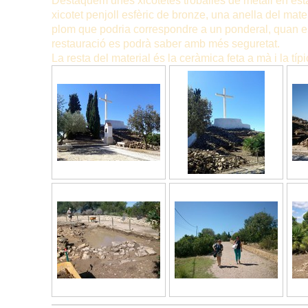
Destaquem unes xicotetes troballes de metall en esta
xicotet penjoll esfèric de bronze, una anella del mate
plom que podria correspondre a un ponderal, quan es
restauració es podrà saber amb més seguretat.
La resta del material és la ceràmica feta a mà i la típ