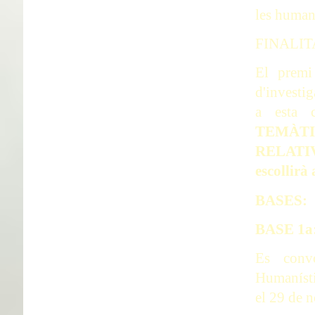
les human
FINALIT
El premi
d'investi
a esta 
TEMÀT
RELATIV
escollirà
BASES:
BASE 1
Es convo
Humanísti
el 29 de 