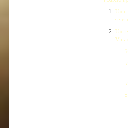
Una 
selec
Un e
Vinar
5
5
5
S