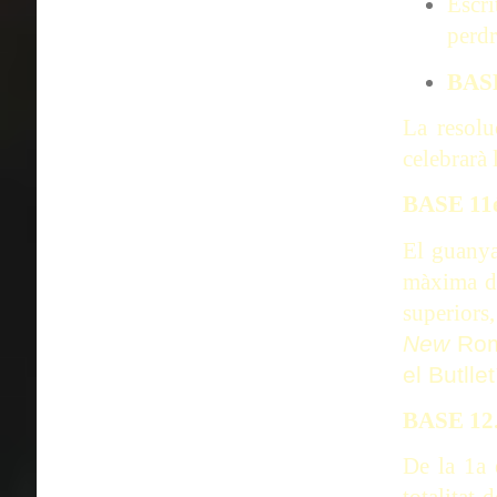
Escr
perdr
BAS
La resolu
celebrarà
BASE 1
El guanya
màxima de
superiors,
New
Romá
el Butll
BASE 1
De la 1a 