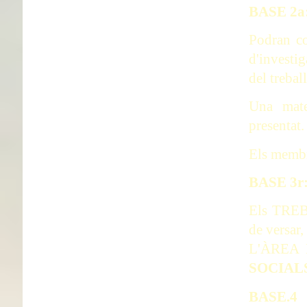
BASE 2
Podran co
d'investig
del treball
Una mate
presentat.
Els membr
BASE 3
Els TREBA
de versa
L'ÀREA
SOCIAL
BASE.4