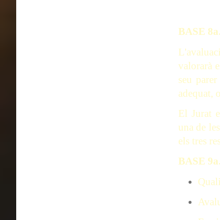
BASE 8
L'avaluac
valorarà e
seu parer
adequat, o
El Jurat 
una de les
els tres r
BASE 9
Quali
Aval