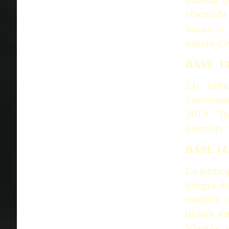
totalitat 
efectuada
basant-se
havent d'e
BASE 13
Els treb
interessat
2019. Tra
destruïts
BASE 14
La partici
integra d
resoldre 
dissolt e
Vinaròs, s