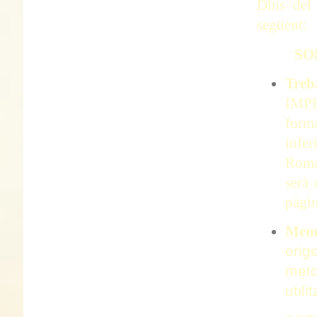
Dins del 
següent:
SO
Treb
IMPRE
form
infer
Román
serà
pàgin
Mem
ori
meto
util