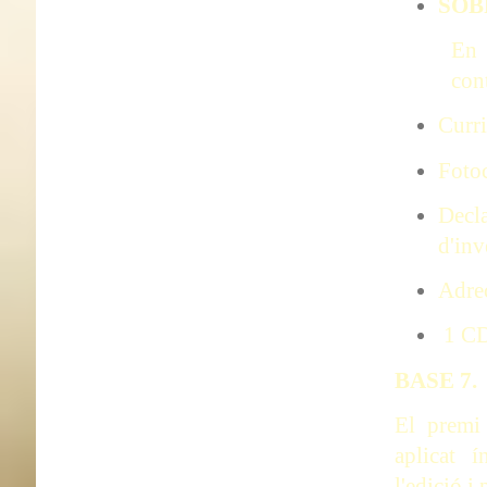
SOB
En 
con
Curri
Fotoc
Decl
d'inv
Adreç
1 CD 
BASE 7
El premi
aplicat í
l'edició i