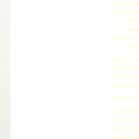
L’Associac
les que va
rellevants
i les
cièn
desenrotl
i el supor
De amb es
col·labo
convoca 
edició de
OBJECTI
L'objecti
investiga
dur a ter
relaciona