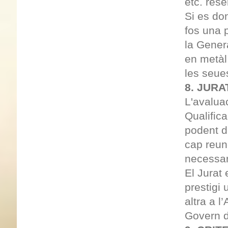
etc. rese
Si es do
fos una 
la Gener
en metàl
les seue
8. JURA
L'avaluac
Qualifica
podent d
cap reune
necessar
El Jurat
prestigi
altra a l
Govern d