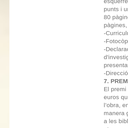
esquerres
punts i 
80 pàgin
pàgines, 
-Curricul
-Fotocòpi
-Declarac
d'investi
presenta
-Direcció
7.
PREM
El premi
euros qu
l’obra, 
manera gr
a les bib