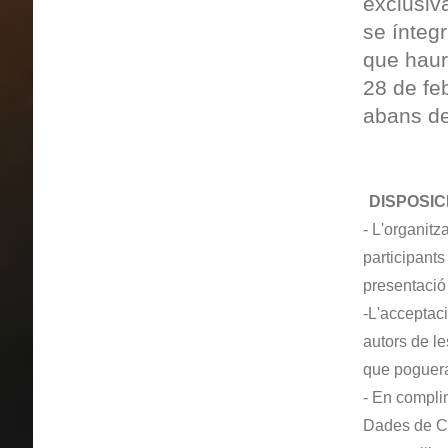
exclusiv
se íntegr
que haur
28 de fe
abans de
DISPOSIC
- L'organitz
participant
presentació
-L'acceptaci
autors de l
que poguera 
- En compli
Dades de Ca