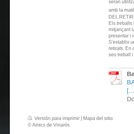
seran utilit
amb la matè
DEL RETIR
Els treballs
mitjançant 
presentar i i
S'establix u
retirats. En
seu treball i
Ba
B
[..
Do
Versión para imprimir
|
Mapa del sitio
© Amics de Vinaròs