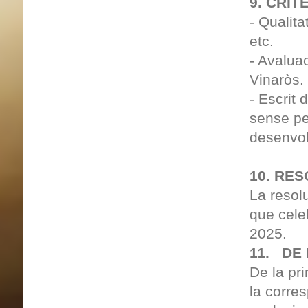
9. CRIT
- Qualita
etc.
- Avaluac
Vinaròs.
- Escrit 
sense per
desenvol
10. RE
La resolu
que cele
2025.
11. DE 
De la pri
la corre