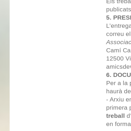
Els treba
publicats
5. PRE
L’entreg
correu e
Associac
Camí Car
12500 V
amicsde
6. DOC
Per a la 
haurà de
- Arxiu e
primera 
treball
d’
en forma