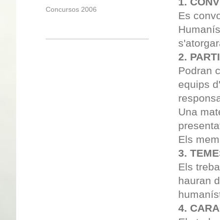
1. CON
Concursos 2006
Es convo
Humaníst
s'atorga
2. PART
Podran c
equips d'
responsab
Una mate
presenta
Els memb
3. TEM
Els treba
hauran d
humaníst
4. CAR